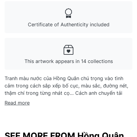
Certificate of Authenticity included
This artwork appears in 14 collections
Tranh màu nước của Hồng Quân chú trọng vào tình
cảm trong cách sắp xếp bố cục, màu sắc, đường nét,
thậm chí trong từng nhát cọ… Cách anh chuyển tải
thông điệp cũng rất tình cảm, ý tứ nhẹ nhàng, giống
Read more
như người bạn đường của đời thường. Trên các hành
trình đó, anh ghé lại thủ thỉ cùng cảnh vật, cùng sự
kiện, đôi khi chỉ là một công việc, một cánh chim, một
nếp sống lặng lẽ, bình dị… Tranh màu nước đòi hỏi
SEE MORE FROM Hồng Quân