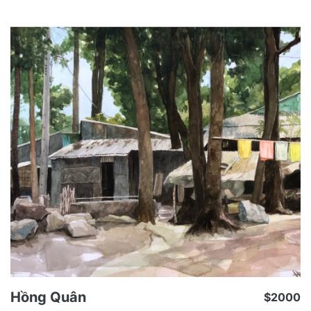
lại thu hút nhiều họa sĩ bởi sự tiện dụng, nhỏ gọn,
không cồng kềnh như các chất liệu khác. Theo Phạm
Vi, 2023
Hồng Quân
$2000