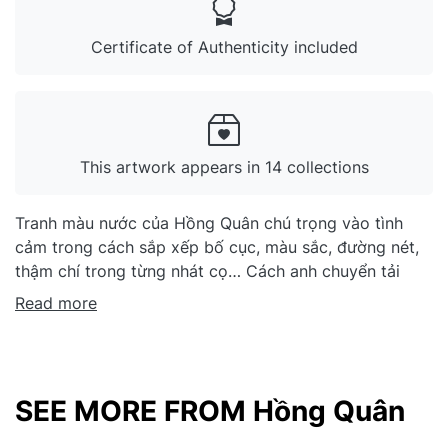
Certificate of Authenticity included
This artwork appears in 14 collections
Tranh màu nước của Hồng Quân chú trọng vào tình
cảm trong cách sắp xếp bố cục, màu sắc, đường nét,
thậm chí trong từng nhát cọ… Cách anh chuyển tải
thông điệp cũng rất tình cảm, ý tứ nhẹ nhàng, giống
Read more
như người bạn đường của đời thường. Trên các hành
trình đó, anh ghé lại thủ thỉ cùng cảnh vật, cùng sự
kiện, đôi khi chỉ là một công việc, một cánh chim, một
nếp sống lặng lẽ, bình dị… Tranh màu nước đòi hỏi
SEE MORE FROM Hồng Quân
người vẽ khả năng kỹ thuật xử lý nhanh, linh hoạt, tinh
tế và điêu luyện. Là một chất liệu khó thực hiện, nhưng