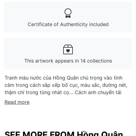
Certificate of Authenticity included
This artwork appears in 14 collections
Tranh màu nước của Hồng Quân chú trọng vào tình
cảm trong cách sắp xếp bố cục, màu sắc, đường nét,
thậm chí trong từng nhát cọ… Cách anh chuyển tải
thông điệp cũng rất tình cảm, ý tứ nhẹ nhàng, giống
Read more
như người bạn đường của đời thường. Trên các hành
trình đó, anh ghé lại thủ thỉ cùng cảnh vật, cùng sự
kiện, đôi khi chỉ là một công việc, một cánh chim, một
nếp sống lặng lẽ, bình dị… Tranh màu nước đòi hỏi
SEE MORE FROM Hồng Quân