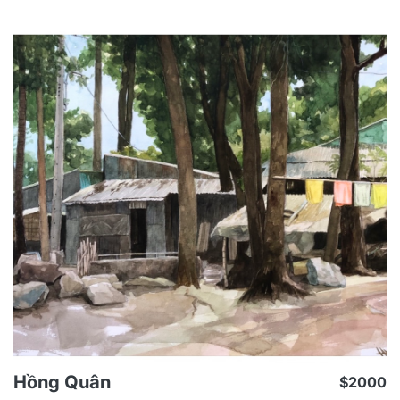
lại thu hút nhiều họa sĩ bởi sự tiện dụng, nhỏ gọn,
không cồng kềnh như các chất liệu khác. Theo Phạm
Vi, 2023
Hồng Quân
$2000