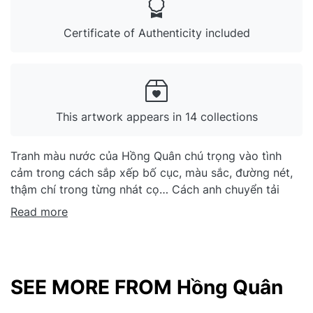
Certificate of Authenticity included
This artwork appears in 14 collections
Tranh màu nước của Hồng Quân chú trọng vào tình
cảm trong cách sắp xếp bố cục, màu sắc, đường nét,
thậm chí trong từng nhát cọ… Cách anh chuyển tải
thông điệp cũng rất tình cảm, ý tứ nhẹ nhàng, giống
Read more
như người bạn đường của đời thường. Trên các hành
trình đó, anh ghé lại thủ thỉ cùng cảnh vật, cùng sự
kiện, đôi khi chỉ là một công việc, một cánh chim, một
nếp sống lặng lẽ, bình dị… Tranh màu nước đòi hỏi
SEE MORE FROM Hồng Quân
người vẽ khả năng kỹ thuật xử lý nhanh, linh hoạt, tinh
tế và điêu luyện. Là một chất liệu khó thực hiện, nhưng